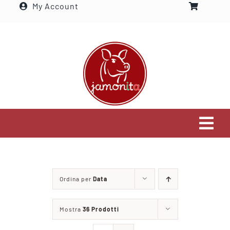
My Account
Salta
al
contenuto
Tog
Navi
Home
Ordina per
Data
Settori che serviamo
Mostra
36 Prodotti
Visita il nostro shop