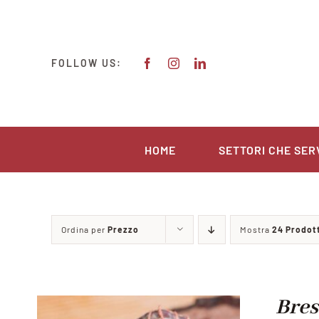
Salta
al
contenuto
FOLLOW US:
HOME
SETTORI CHE SER
Ordina per
Prezzo
Mostra
24 Prodot
Bres