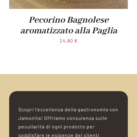
Pecorino Bagnolese
aromatizzato alla Paglia
24,80
€
Scopri l’eccellenza della gastronomia con
Jamonita! Offriamo consulenza sulle
peculiarità di ogni prodotto per
soddisfare le esigenze dei clienti