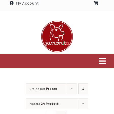
My Account
Salta
al
contenuto
Tog
Navi
Home
Ordina per
Prezzo
Settori che serviamo
Mostra
24 Prodotti
Visita il nostro shop