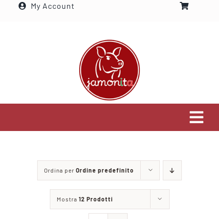
My Account
Salta
al
contenuto
Tog
Navi
Home
Ordina per
Ordine predefinito
Settori che serviamo
Mostra
12 Prodotti
Visita il nostro shop