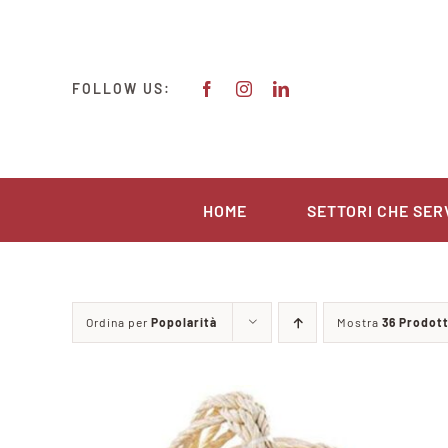
Salta
al
contenuto
FOLLOW US:
HOME
SETTORI CHE SER
Ordina per
Popolarità
Mostra
36 Prodott