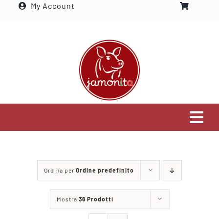
My Account
Salta
al
contenuto
Tog
Navi
Home
Ordina per
Ordine predefinito
Settori che serviamo
Mostra
36 Prodotti
Visita il nostro shop