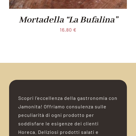
Mortadella “La Bufalina”
16,80
€
Scopri l’eccellenza della gastronomia con
Jamonita! Offriamo consulenza sulle
peculiarità di ogni prodotto per
soddisfare le esigenze dei clienti
Horeca. Deliziosi prodotti salati e