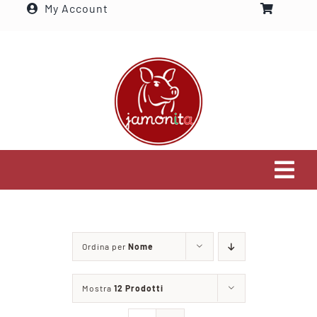
My Account
Salta
al
contenuto
Tog
Navi
Home
Ordina per
Nome
Settori che serviamo
Mostra
12 Prodotti
Visita il nostro shop