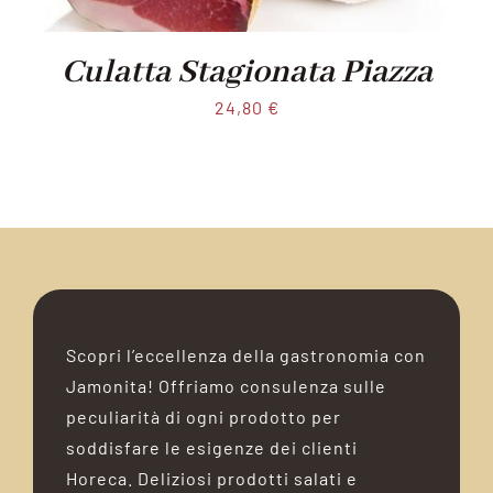
Culatta Stagionata Piazza
24,80
€
Scopri l’eccellenza della gastronomia con
Jamonita! Offriamo consulenza sulle
peculiarità di ogni prodotto per
soddisfare le esigenze dei clienti
Horeca. Deliziosi prodotti salati e