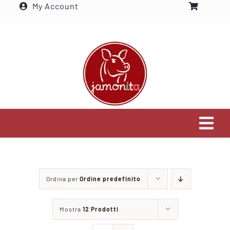
My Account
Salta
al
contenuto
Tog
Navi
Home
Ordina per
Ordine predefinito
Settori che serviamo
Mostra
12 Prodotti
Visita il nostro shop