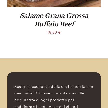
Salame Grana Grossa
Buffalo Beef
18,80
€
Scopri l’eccellenza della gastronomia con
Jamonita! Offriamo consulenza sulle
peculiarità di ogni prodotto per
soddisfare le esigenze dei clienti