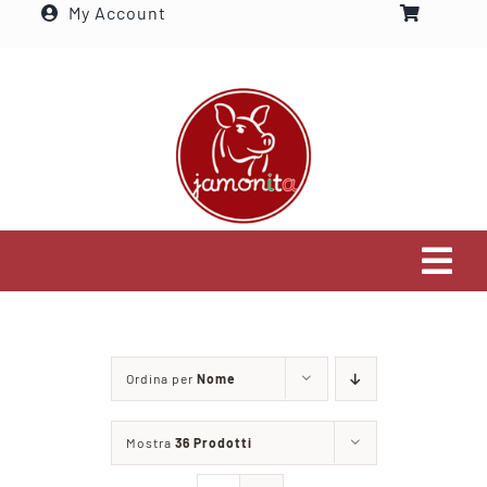
My Account
Salta
al
contenuto
Tog
Navi
Home
Ordina per
Nome
Settori che serviamo
Mostra
36 Prodotti
Visita il nostro shop