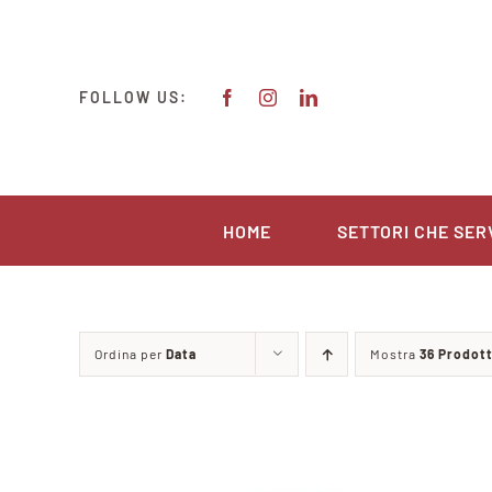
Salta
al
contenuto
FOLLOW US:
HOME
SETTORI CHE SER
Ordina per
Data
Mostra
36 Prodott