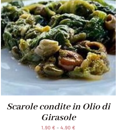
Scarole condite in Olio di
Girasole
1,90
€
–
4,90
€