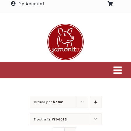
My Account
Salta
al
contenuto
Tog
Navi
Home
Ordina per
Nome
Settori che serviamo
Mostra
12 Prodotti
Visita il nostro shop