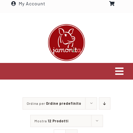
My Account
Salta
al
contenuto
Tog
Navi
Home
Ordina per
Ordine predefinito
Settori che serviamo
Mostra
12 Prodotti
Visita il nostro shop