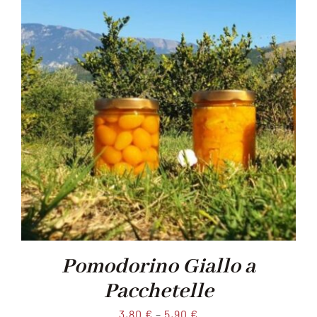
Pomodorino Giallo a
Pacchetelle
3,80
€
–
5,90
€