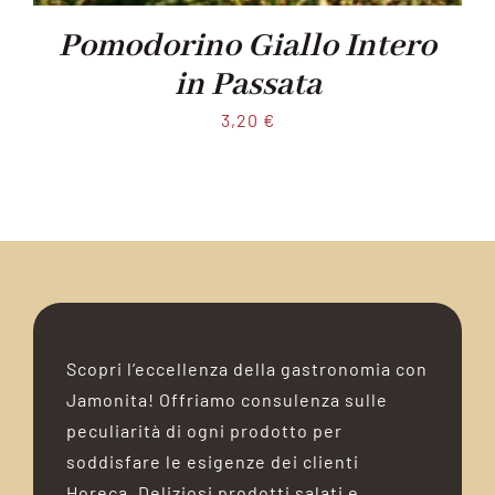
Pomodorino Giallo Intero
in Passata
3,20
€
Scopri l’eccellenza della gastronomia con
Jamonita! Offriamo consulenza sulle
peculiarità di ogni prodotto per
soddisfare le esigenze dei clienti
Horeca. Deliziosi prodotti salati e