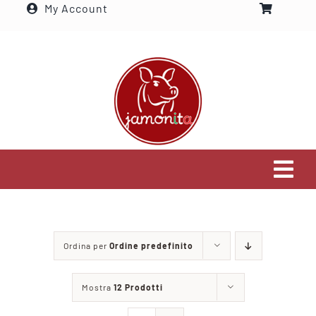
My Account
Salta
al
contenuto
Tog
Navi
Home
Ordina per
Ordine predefinito
Settori che serviamo
Mostra
12 Prodotti
Visita il nostro shop