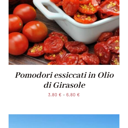
Pomodori essiccati in Olio
di Girasole
3,80
€
–
6,80
€