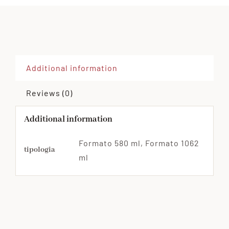
Pomodorino
Giallo
Campano
quantity
Additional information
Reviews (0)
Additional information
Formato 580 ml, Formato 1062
tipologia
ml