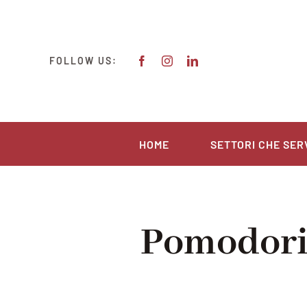
Salta
al
contenuto
FOLLOW US:
HOME
SETTORI CHE SER
Pomodorin