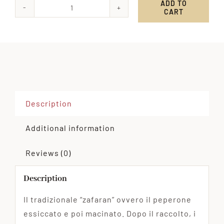
ADD TO
CART
Peperoni
Cruschi
in
Polvere
quantity
Description
Additional information
Reviews (0)
Description
Il tradizionale “zafaran” ovvero il peperone
essiccato e poi macinato. Dopo il raccolto, i