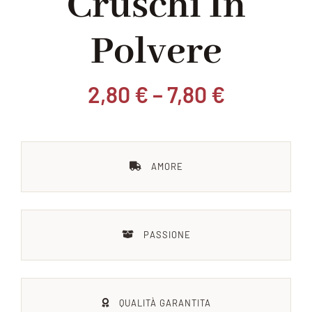
Cruschi In
Polvere
Chi siamo
Blog
2,80
€
–
7,80
€
Contattaci
AMORE
PASSIONE
QUALITÀ GARANTITA